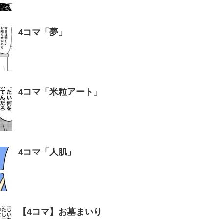
4コマ「夢」
4コマ「米粒アート」
4コマ「人肌」
【4コマ】お墓まいり