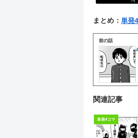
まとめ：
単発
前の話
関連記事
単発4コマ